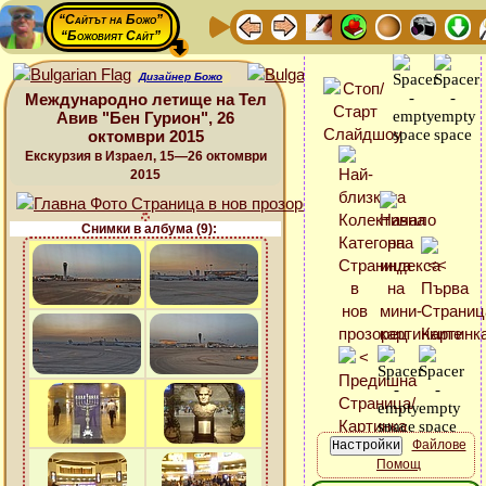
“Сайтът на Божо”
“Божовият Сайт”
Дизайнер Божо
Международно летище на Тел
Авив "Бен Гурион", 26
октомври 2015
Екскурзия в Израел, 15—26 октомври
2015
Снимки в албума (9):
Файлове
Помощ