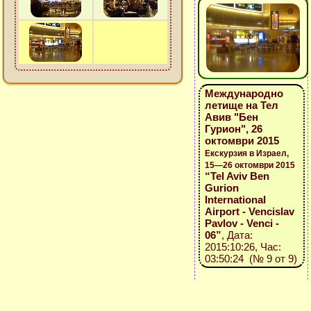
Международно
летище на Тел
Авив "Бен
Гурион", 26
октомври 2015
Екскурзия в Израел,
15—26 октомври 2015
“Tel Aviv Ben
Gurion
International
Airport - Vencislav
Pavlov - Venci -
06”
, Дата:
2015:10:26, Час:
03:50:24 (№ 9 от 9)