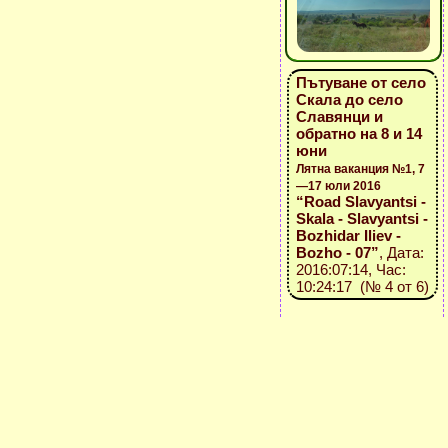
Пътуване от село
Скала до село
Славянци и
обратно на 8 и 14
юни
Лятна ваканция №1, 7
—17 юли 2016
“Road Slavyantsi -
Skala - Slavyantsi -
Bozhidar Iliev -
Bozho - 07”
, Дата:
2016:07:14, Час:
10:24:17 (№ 4 от 6)