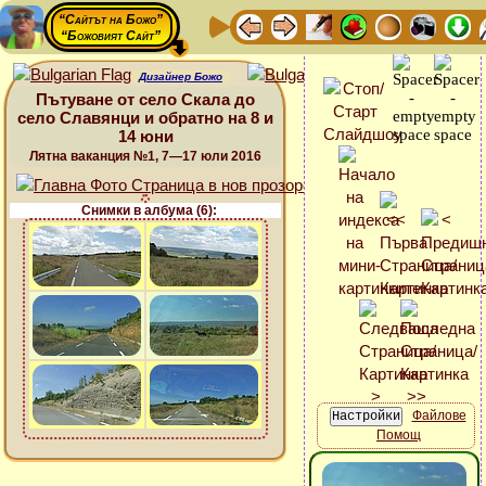
“Сайтът на Божо”
“Божовият Сайт”
Дизайнер Божо
Пътуване от село Скала до
село Славянци и обратно на 8 и
14 юни
Лятна ваканция №1, 7—17 юли 2016
Снимки в албума (6):
Файлове
Помощ