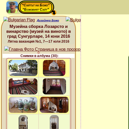
“Сайтът на Божо”
“Божовият Сайт”
Дизайнер Божо
Музейна сборка Лозарсто и
винарство (музей на виното) в
град Сунгурларе, 14 юни 2016
Лятна ваканция №1, 7—17 юли 2016
Снимки в албума (30):