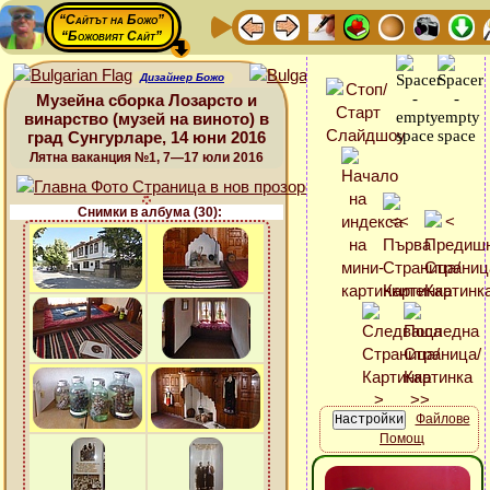
“Сайтът на Божо”
“Божовият Сайт”
Дизайнер Божо
Музейна сборка Лозарсто и
винарство (музей на виното) в
град Сунгурларе, 14 юни 2016
Лятна ваканция №1, 7—17 юли 2016
Снимки в албума (30):
Файлове
Помощ