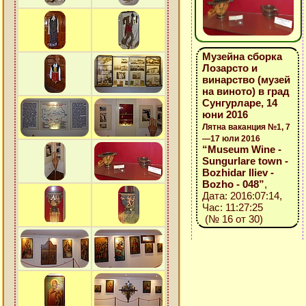
Музейна сборка
Лозарсто и
винарство (музей
на виното) в град
Сунгурларе, 14
юни 2016
Лятна ваканция №1, 7
—17 юли 2016
“Museum Wine -
Sungurlare town -
Bozhidar Iliev -
Bozho - 048”
,
Дата: 2016:07:14,
Час: 11:27:25
(№ 16 от 30)