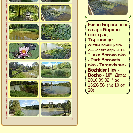
Езеро Борово око
в парк Борово
око, град
Търговище
2Лятна ваканция №3,
2—5 септември 2016
“Lake Borovo oko
- Park Borovets
oko - Targovishte -
Bozhidar Iliev -
Bozho - 10”
, Дата:
2016:09:02, Час:
16:26:56 (№ 10 от
20)