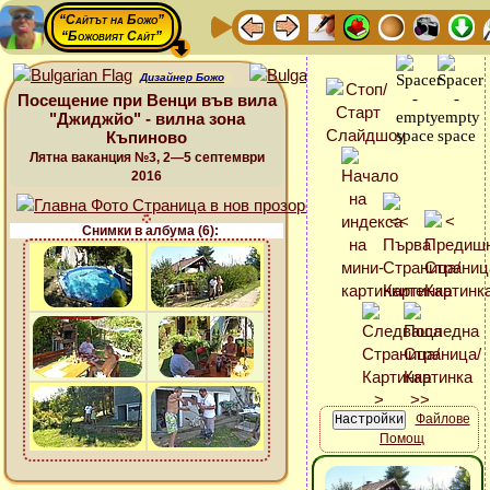
“Сайтът на Божо”
“Божовият Сайт”
Дизайнер Божо
Посещение при Венци във вила
"Джиджйо" - вилна зона
Къпиново
Лятна ваканция №3, 2—5 септември
2016
Снимки в албума (6):
Файлове
Помощ