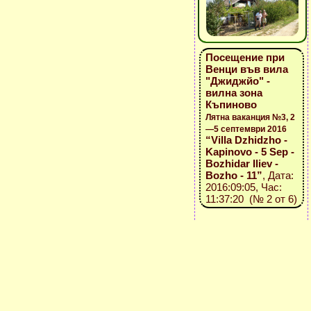
Посещение при
Венци във вила
"Джиджйо" -
вилна зона
Къпиново
Лятна ваканция №3, 2
—5 септември 2016
“Villa Dzhidzho -
Kapinovo - 5 Sep -
Bozhidar Iliev -
Bozho - 11”
, Дата:
2016:09:05, Час:
11:37:20 (№ 2 от 6)