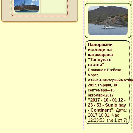
Панорамни
изгледи на
катамарана
"Танцува с
вълни"
Плаване в Егейско
море:
Атина➜Санторини➤Атин
2017, Гърция, 30
септември—15
октомври 2017
“2017 - 10 - 01 12 -
23 - 53 - Sunio bay
- Continent”
, Дата:
2017:10:01, Час:
12:23:53 (№ 1 от 7)