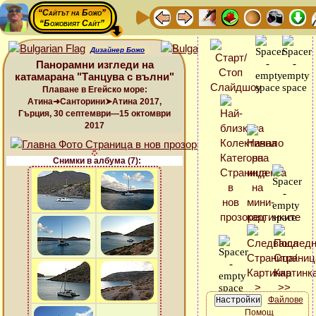
“Сайтът на Божо”
“Божовият Сайт”
Дизайнер Божо
Панорамни изгледи на
катамарана "Танцува с вълни"
Плаване в Егейско море:
Атина➜Санторини➤Атина 2017,
Гърция, 30 септември—15 октомври
2017
Снимки в албума (7):
Файлове
Помощ