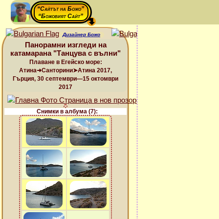
“Сайтът на Божо”
“Божовият Сайт”
Дизайнер Божо
Панорамни изгледи на
катамарана "Танцува с вълни"
Плаване в Егейско море:
Атина➜Санторини➤Атина 2017,
Гърция, 30 септември—15 октомври
2017
Снимки в албума (7):