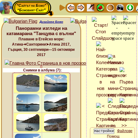
“Сайтът на Божо”
“Божовият Сайт”
Дизайнер Божо
Панорамни изгледи на
катамарана "Танцува с вълни"
Плаване в Егейско море:
Атина➜Санторини➤Атина 2017,
Гърция, 30 септември—15 октомври
2017
Снимки в албума (7):
Файлове
Помощ