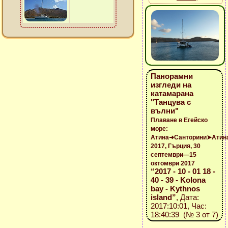
Панорамни
изгледи на
катамарана
"Танцува с
вълни"
Плаване в Егейско
море:
Атина➜Санторини➤Атин
2017, Гърция, 30
септември—15
октомври 2017
“2017 - 10 - 01 18 -
40 - 39 - Kolona
bay - Kythnos
island”
, Дата:
2017:10:01, Час:
18:40:39 (№ 3 от 7)