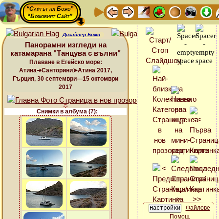
“Сайтът на Божо”
“Божовият Сайт”
Дизайнер Божо
Панорамни изгледи на
катамарана "Танцува с вълни"
Плаване в Егейско море:
Атина➜Санторини➤Атина 2017,
Гърция, 30 септември—15 октомври
2017
Снимки в албума (7):
Файлове
Помощ