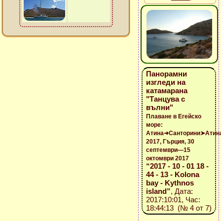
Панорамни
изгледи на
катамарана
"Танцува с
вълни"
Плаване в Егейско
море:
Атина➜Санторини➤Атин
2017, Гърция, 30
септември—15
октомври 2017
“2017 - 10 - 01 18 -
44 - 13 - Kolona
bay - Kythnos
island”
, Дата:
2017:10:01, Час:
18:44:13 (№ 4 от 7)