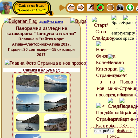
“Сайтът на Божо”
“Божовият Сайт”
Дизайнер Божо
Панорамни изгледи на
катамарана "Танцува с вълни"
Плаване в Егейско море:
Атина➜Санторини➤Атина 2017,
Гърция, 30 септември—15 октомври
2017
Снимки в албума (7):
Файлове
Помощ