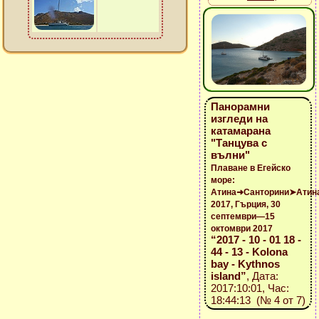
Панорамни
изгледи на
катамарана
"Танцува с
вълни"
Плаване в Егейско
море:
Атина➜Санторини➤Атин
2017, Гърция, 30
септември—15
октомври 2017
“2017 - 10 - 01 18 -
44 - 13 - Kolona
bay - Kythnos
island”
, Дата:
2017:10:01, Час:
18:44:13 (№ 4 от 7)