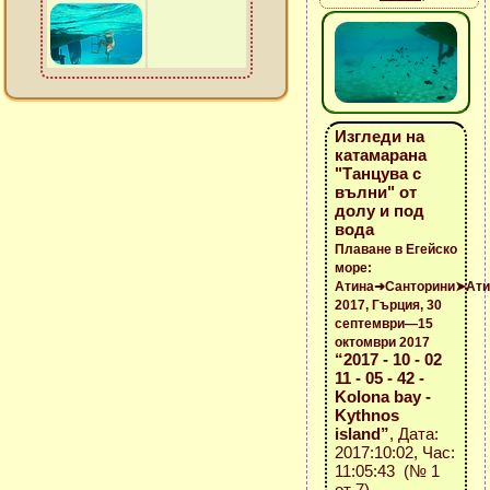
Изгледи на
катамарана
"Танцува с
вълни" от
долу и под
вода
Плаване в Егейско
море:
Атина➜Санторини➤Ати
2017, Гърция, 30
септември—15
октомври 2017
“2017 - 10 - 02
11 - 05 - 42 -
Kolona bay -
Kythnos
island”
, Дата:
2017:10:02, Час:
11:05:43 (№ 1
от 7)