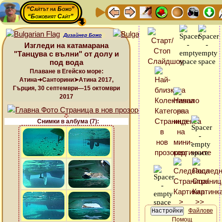
“Сайтът на Божо”
“Божовият Сайт”
Дизайнер Божо
Изгледи на катамарана
"Танцува с вълни" от долу и
под вода
Плаване в Егейско море:
Атина➜Санторини➤Атина 2017,
Гърция, 30 септември—15 октомври
2017
Снимки в албума (7):
Файлове
Помощ