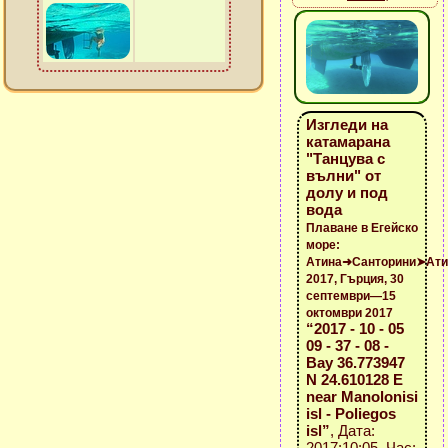
Изгледи на
катамарана
"Танцува с
вълни" от
долу и под
вода
Плаване в Егейско
море:
Атина➜Санторини➤Ати
2017, Гърция, 30
септември—15
октомври 2017
“2017 - 10 - 05
09 - 37 - 08 -
Bay 36.773947
N 24.610128 E
near Manolonisi
isl - Poliegos
isl”
, Дата:
2017:10:05, Час: