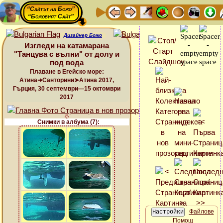
“Сайтът на Божо”
“Божовият Сайт”
Дизайнер Божо
Изгледи на катамарана
"Танцува с вълни" от долу и
под вода
Плаване в Егейско море:
Атина➜Санторини➤Атина 2017,
Гърция, 30 септември—15 октомври
2017
Снимки в албума (7):
Файлове
Помощ