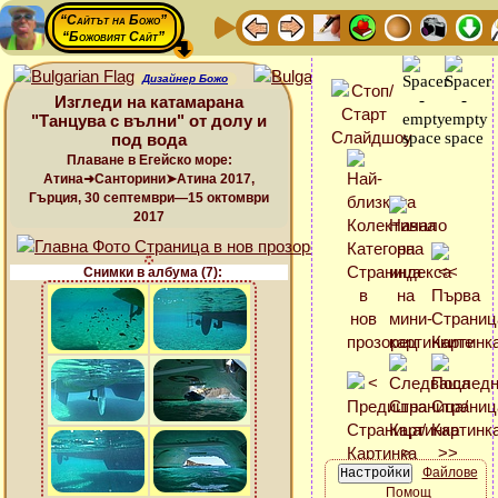
“Сайтът на Божо”
“Божовият Сайт”
Дизайнер Божо
Изгледи на катамарана
"Танцува с вълни" от долу и
под вода
Плаване в Егейско море:
Атина➜Санторини➤Атина 2017,
Гърция, 30 септември—15 октомври
2017
Снимки в албума (7):
Файлове
Помощ