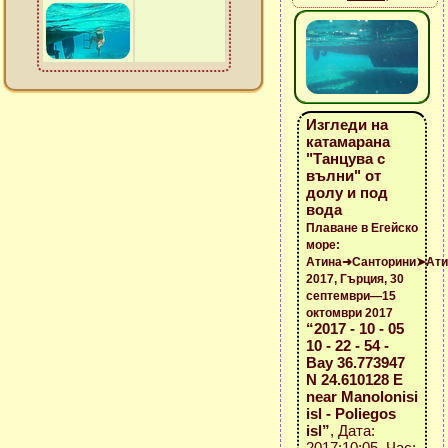
Изгледи на
катамарана
"Танцува с
вълни" от
долу и под
вода
Плаване в Егейско
море:
Атина➜Санторини➤Ати
2017, Гърция, 30
септември—15
октомври 2017
“2017 - 10 - 05
10 - 22 - 54 -
Bay 36.773947
N 24.610128 E
near Manolonisi
isl - Poliegos
isl”
, Дата:
2017:10:05, Час: