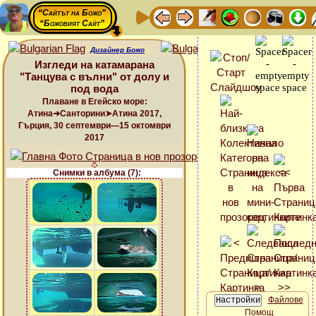
“Сайтът на Божо”
“Божовият Сайт”
Дизайнер Божо
Изгледи на катамарана
"Танцува с вълни" от долу и
под вода
Плаване в Егейско море:
Атина➜Санторини➤Атина 2017,
Гърция, 30 септември—15 октомври
2017
Снимки в албума (7):
Файлове
Помощ