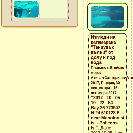
Изгледи на
катамарана
"Танцува с
вълни" от
долу и под
вода
Плаване в Егейско
море:
Атина➜Санторини➤Ати
2017, Гърция, 30
септември—15
октомври 2017
“2017 - 10 - 05
10 - 22 - 54 -
Bay 36.773947
N 24.610128 E
near Manolonisi
isl - Poliegos
isl”
, Дата:
2017:10:05, Час: