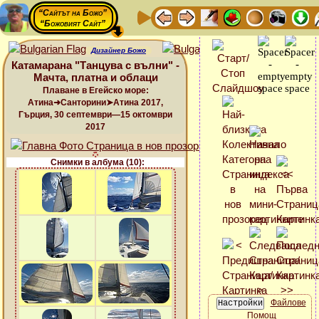
“Сайтът на Божо”
“Божовият Сайт”
Дизайнер Божо
Катамарана "Танцува с вълни" -
Мачта, платна и облаци
Плаване в Егейско море:
Атина➜Санторини➤Атина 2017,
Гърция, 30 септември—15 октомври
2017
Снимки в албума (10):
Файлове
Помощ