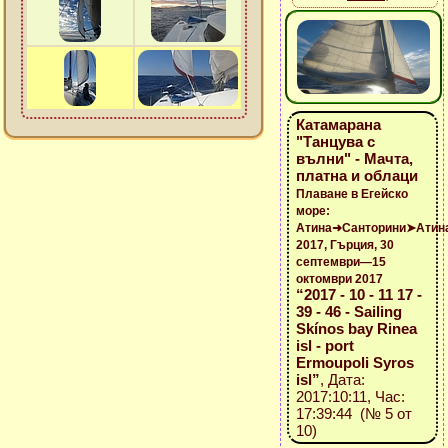
Катамарана
"Танцува с
вълни" - Мачта,
платна и облаци
Плаване в Егейско
море:
Атина➜Санторини➤Атин
2017, Гърция, 30
септември—15
октомври 2017
“2017 - 10 - 11 17 -
39 - 46 - Sailing
Skínos bay Rinea
isl - port
Ermoupoli Syros
isl”
, Дата:
2017:10:11, Час:
17:39:44 (№ 5 от
10)