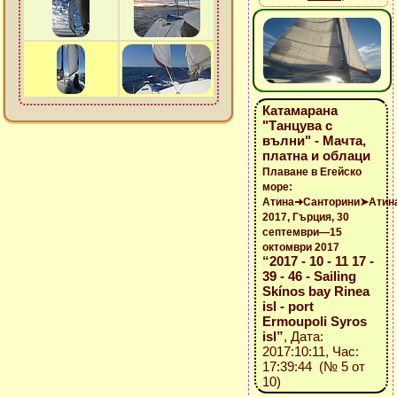
Катамарана
"Танцува с
вълни" - Мачта,
платна и облаци
Плаване в Егейско
море:
Атина➜Санторини➤Атин
2017, Гърция, 30
септември—15
октомври 2017
“2017 - 10 - 11 17 -
39 - 46 - Sailing
Skínos bay Rinea
isl - port
Ermoupoli Syros
isl”
, Дата:
2017:10:11, Час:
17:39:44 (№ 5 от
10)