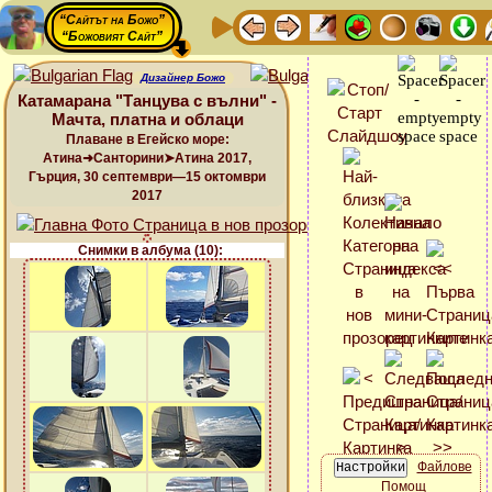
“Сайтът на Божо”
“Божовият Сайт”
Дизайнер Божо
Катамарана "Танцува с вълни" -
Мачта, платна и облаци
Плаване в Егейско море:
Атина➜Санторини➤Атина 2017,
Гърция, 30 септември—15 октомври
2017
Снимки в албума (10):
Файлове
Помощ