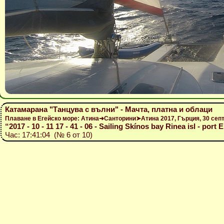
Катамарана "Танцува с вълни" - Мачта, платна и облаци
Плаване в Егейско море: Атина➜Санторини➤Атина 2017, Гърция, 30 се
“2017 - 10 - 11 17 - 41 - 06 - Sailing Skínos bay Rinea isl - port
Час: 17:41:04 (№ 6 от 10)