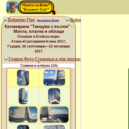
“Сайтът на Божо”
“Божовият Сайт”
Дизайнер Божо
Катамарана "Танцува с вълни" -
Мачта, платна и облаци
Плаване в Егейско море:
Атина➜Санторини➤Атина 2017,
Гърция, 30 септември—15 октомври
2017
Снимки в албума (10):