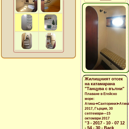
Жилищният отсек
на катамарана
"Танцува с вълни"
Плаване в Егейско
море:
Атина➜Санторини➤Атин
2017, Гърция, 30
септември—15
октомври 2017
“3 - 2017 - 10 - 07 12
- 54 - 30 - Back