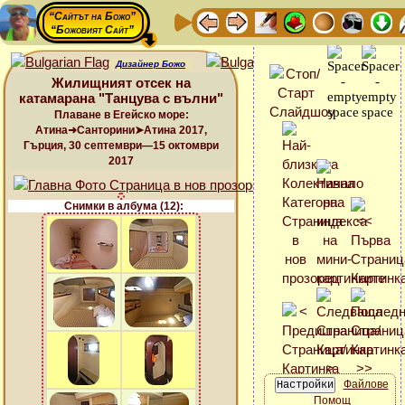
“Сайтът на Божо”
“Божовият Сайт”
Дизайнер Божо
Жилищният отсек на
катамарана "Танцува с вълни"
Плаване в Егейско море:
Атина➜Санторини➤Атина 2017,
Гърция, 30 септември—15 октомври
2017
Снимки в албума (12):
Файлове
Помощ