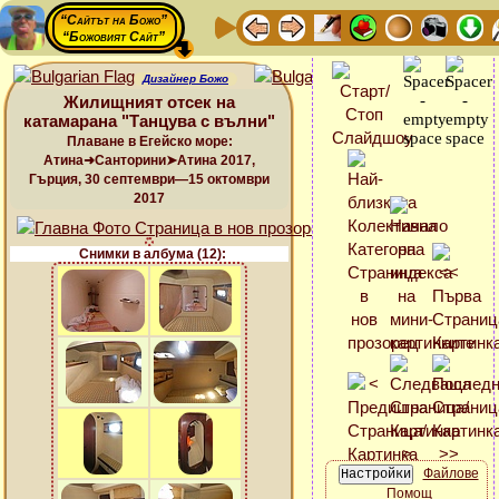
“Сайтът на Божо”
“Божовият Сайт”
Дизайнер Божо
Жилищният отсек на
катамарана "Танцува с вълни"
Плаване в Егейско море:
Атина➜Санторини➤Атина 2017,
Гърция, 30 септември—15 октомври
2017
Снимки в албума (12):
Файлове
Помощ