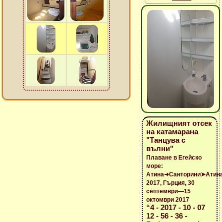
Жилищният отсек
на катамарана
"Танцува с
вълни"
Плаване в Егейско
море:
Атина➜Санторини➤Атин
2017, Гърция, 30
септември—15
октомври 2017
“4 - 2017 - 10 - 07
12 - 56 - 36 -