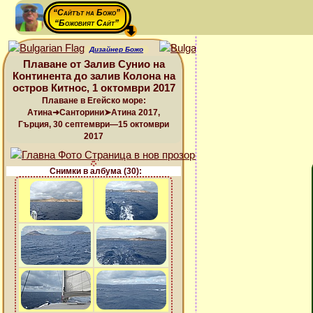
“Сайтът на Божо”
“Божовият Сайт”
Дизайнер Божо
Плаване от Залив Сунио на
Континента до залив Колона на
остров Китнос, 1 октомври 2017
Плаване в Егейско море:
Атина➜Санторини➤Атина 2017,
Гърция, 30 септември—15 октомври
2017
Снимки в албума (30):