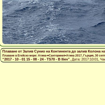
Плаване от Залив Сунио на Континента до залив Колона на
Плаване в Егейско море: Атина➜Санторини➤Атина 2017, Гърция, 30 се
“2017 - 10 - 01 15 - 08 - 24 - TS70 - B Iliev”
, Дата: 2017:10:01, Ча