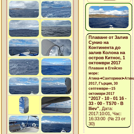
Плаване от Залив
Сунио на
Континента до
залив Колона на
остров Китнос, 1
октомври 2017
Плаване в Егейско
море:
Атина➜Санторини➤Атин
2017, Гърция, 30
септември—15
октомври 2017
“2017 - 10 - 01 16 -
33 - 00 - TS70 - B
Iliev”
, Дата:
2017:10:01, Час:
16:33:00 (№ 23 от
30)