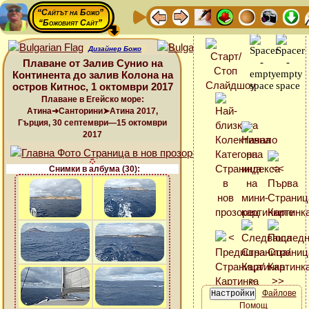
“Сайтът на Божо”
“Божовият Сайт”
Дизайнер Божо
Плаване от Залив Сунио на
Континента до залив Колона на
остров Китнос, 1 октомври 2017
Плаване в Егейско море:
Атина➜Санторини➤Атина 2017,
Гърция, 30 септември—15 октомври
2017
Снимки в албума (30):
Файлове
Помощ