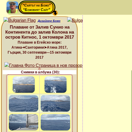
“Сайтът на Божо”
“Божовият Сайт”
Дизайнер Божо
Плаване от Залив Сунио на
Континента до залив Колона на
остров Китнос, 1 октомври 2017
Плаване в Егейско море:
Атина➜Санторини➤Атина 2017,
Гърция, 30 септември—15 октомври
2017
Снимки в албума (30):