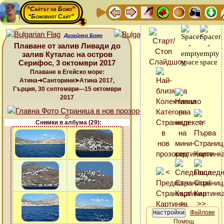
“Сайтът на Божо”
“Божовият Сайт”
Дизайнер Божо
Плаване от залив Ливади до
залив Куталас на остров
Серифос, 3 октомври 2017
Плаване в Егейско море:
Атина➜Санторини➤Атина 2017,
Гърция, 30 септември—15 октомври
2017
Снимки в албума (29):
Файлове
Помощ