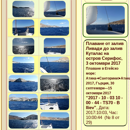
Плаване от залив
Ливади до залив
Куталас на
остров Серифос,
3 октомври 2017
Плаване в Егейско
море:
Атина➜Санторини➤Атин
2017, Гърция, 30
септември—15
октомври 2017
“2017 - 10 - 03 10 -
00 - 44 - TS70 - B
Iliev”
, Дата:
2017:10:03, Час:
10:00:44 (№ 8 от
29)