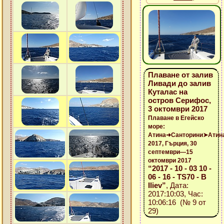
Плаване от залив
Ливади до залив
Куталас на
остров Серифос,
3 октомври 2017
Плаване в Егейско
море:
Атина➜Санторини➤Атин
2017, Гърция, 30
септември—15
октомври 2017
“2017 - 10 - 03 10 -
06 - 16 - TS70 - B
Iliev”
, Дата:
2017:10:03, Час:
10:06:16 (№ 9 от
29)