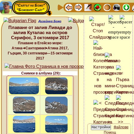
“Сайтът на Божо”
“Божовият Сайт”
Дизайнер Божо
Плаване от залив Ливади до
залив Куталас на остров
Серифос, 3 октомври 2017
Плаване в Егейско море:
Атина➜Санторини➤Атина 2017,
Гърция, 30 септември—15 октомври
2017
Снимки в албума (29):
Файлове
Помощ