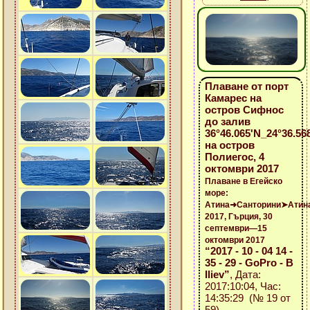
Плаване от порт
Камарес на
остров Сифнос
до залив
36°46.065'N_24°36.568
на остров
Полиегос, 4
октомври 2017
Плаване в Егейско
море:
Атина➜Санторини➤Атин
2017, Гърция, 30
септември—15
октомври 2017
“2017 - 10 - 04 14 -
35 - 29 - GoPro - B
Iliev”
, Дата:
2017:10:04, Час:
14:35:29 (№ 19 от
59)