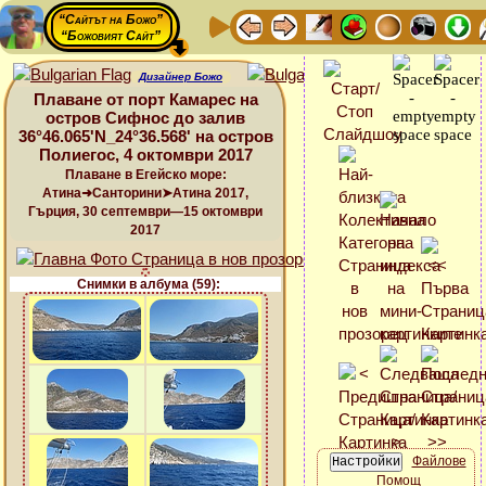
“Сайтът на Божо”
“Божовият Сайт”
Дизайнер Божо
Плаване от порт Камарес на
остров Сифнос до залив
36°46.065'N_24°36.568' на остров
Полиегос, 4 октомври 2017
Плаване в Егейско море:
Атина➜Санторини➤Атина 2017,
Гърция, 30 септември—15 октомври
2017
Снимки в албума (59):
Файлове
Помощ