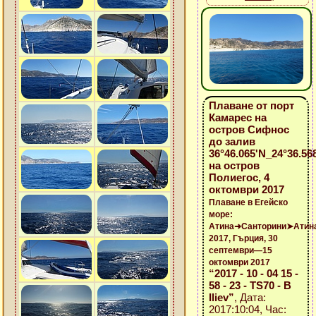
Плаване от порт
Камарес на
остров Сифнос
до залив
36°46.065'N_24°36.568
на остров
Полиегос, 4
октомври 2017
Плаване в Егейско
море:
Атина➜Санторини➤Атин
2017, Гърция, 30
септември—15
октомври 2017
“2017 - 10 - 04 15 -
58 - 23 - TS70 - B
Iliev”
, Дата:
2017:10:04, Час: