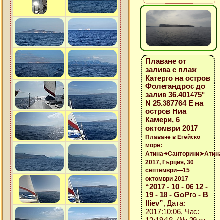
Плаване от
залива с плаж
Катерго на остров
Фолегандрос до
залив 36.401475°
N 25.387764 E на
остров Ниа
Камери, 6
октомври 2017
Плаване в Егейско
море:
Атина➜Санторини➤Атин
2017, Гърция, 30
септември—15
октомври 2017
“2017 - 10 - 06 12 -
19 - 18 - GoPro - B
Iliev”
, Дата:
2017:10:06, Час:
12:19:18 (№ 39 от