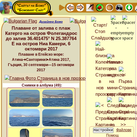
“Сайтът на Божо”
“Божовият Сайт”
Дизайнер Божо
Плаване от залива с плаж
Катерго на остров Фолегандрос
до залив 36.401475° N 25.387764
E на остров Ниа Камери, 6
октомври 2017
Плаване в Егейско море:
Атина➜Санторини➤Атина 2017,
Гърция, 30 септември—15 октомври
2017
Снимки в албума (49):
Файлове
Помощ