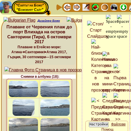
“Сайтът на Божо”
“Божовият Сайт”
Дизайнер Божо
Плаване от Червения плаж до
порт Влихада на остров
Санторини (Тира), 6 октомври
2017
Плаване в Егейско море:
Атина➜Санторини➤Атина 2017,
Гърция, 30 септември—15 октомври
2017
Снимки в албума (18):
Файлове
Помощ