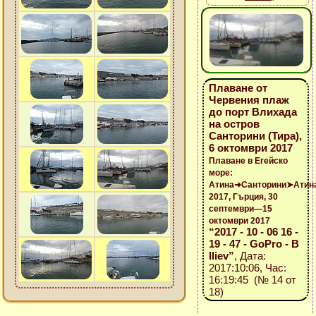
Плаване от
Червения плаж
до порт Влихада
на остров
Санторини (Тира),
6 октомври 2017
Плаване в Егейско
море:
Атина➜Санторини➤Атин
2017, Гърция, 30
септември—15
октомври 2017
“2017 - 10 - 06 16 -
19 - 47 - GoPro - B
Iliev”
, Дата:
2017:10:06, Час:
16:19:45 (№ 14 от
18)