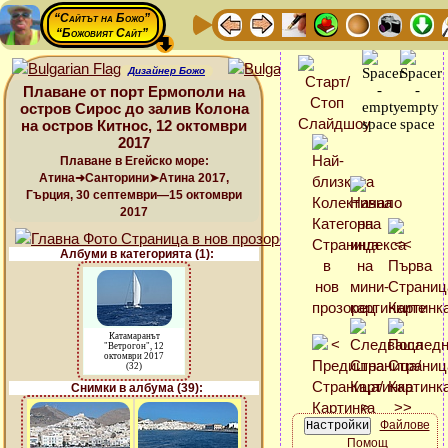
“Сайтът на Божо”
“Божовият Сайт”
Дизайнер Божо
Плаване от порт Ермополи на
остров Сирос до залив Колона
на остров Китнос, 12 октомври
2017
Плаване в Егейско море:
Атина➜Санторини➤Атина 2017,
Гърция, 30 септември—15 октомври
2017
Албуми в категорията (1):
Катамаранът
"Ветрогон", 12
октомври 2017
(32)
Снимки в албума (39):
Файлове
Помощ