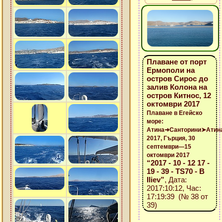
Плаване от порт
Ермополи на
остров Сирос до
залив Колона на
остров Китнос, 12
октомври 2017
Плаване в Егейско
море:
Атина➜Санторини➤Атин
2017, Гърция, 30
септември—15
октомври 2017
“2017 - 10 - 12 17 -
19 - 39 - TS70 - B
Iliev”
, Дата:
2017:10:12, Час:
17:19:39 (№ 38 от
39)