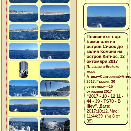
Плаване от порт
Ермополи на
остров Сирос до
залив Колона на
остров Китнос, 12
октомври 2017
Плаване в Егейско
море:
Атина➜Санторини➤Атин
2017, Гърция, 30
септември—15
октомври 2017
“2017 - 10 - 12 11 -
44 - 39 - TS70 - B
Iliev”
, Дата:
2017:10:12, Час:
11:44:39 (№ 8 от
39)