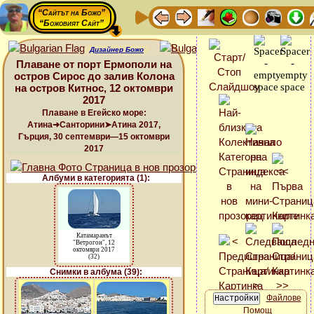
“Сайтът на Божо”
“Божовият Сайт”
Дизайнер Божо
Плаване от порт Ермополи на
остров Сирос до залив Колона
на остров Китнос, 12 октомври
2017
Плаване в Егейско море:
Атина➜Санторини➤Атина 2017,
Гърция, 30 септември—15 октомври
2017
Албуми в категорията (1):
Катамаранът
"Ветрогон", 12
октомври 2017
(32)
Снимки в албума (39):
Файлове
Помощ