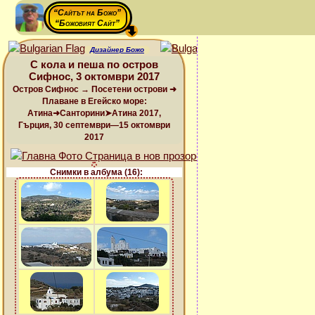
“Сайтът на Божо”
“Божовият Сайт”
Дизайнер Божо
С кола и пеша по остров
Сифнос, 3 октомври 2017
Остров Сифнос → Посетени острови ➜
Плаване в Егейско море:
Атина➜Санторини➤Атина 2017,
Гърция, 30 септември—15 октомври
2017
Снимки в албума (16):