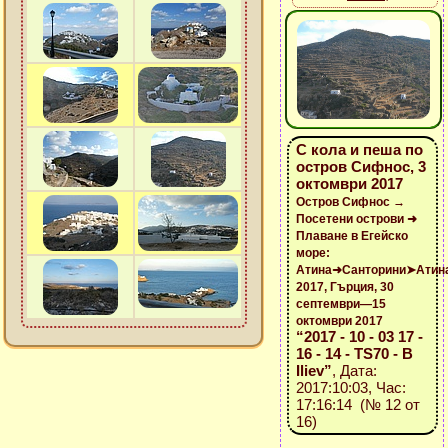
С кола и пеша по
остров Сифнос, 3
октомври 2017
Остров Сифнос →
Посетени острови ➜
Плаване в Егейско
море:
Атина➜Санторини➤Атин
2017, Гърция, 30
септември—15
октомври 2017
“2017 - 10 - 03 17 -
16 - 14 - TS70 - B
Iliev”
, Дата:
2017:10:03, Час:
17:16:14 (№ 12 от
16)