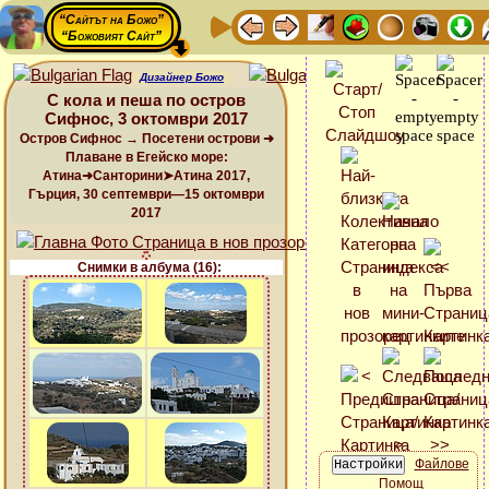
“Сайтът на Божо”
“Божовият Сайт”
Дизайнер Божо
С кола и пеша по остров
Сифнос, 3 октомври 2017
Остров Сифнос → Посетени острови ➜
Плаване в Егейско море:
Атина➜Санторини➤Атина 2017,
Гърция, 30 септември—15 октомври
2017
Снимки в албума (16):
Файлове
Помощ