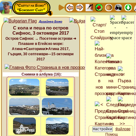
“Сайтът на Божо”
“Божовият Сайт”
Дизайнер Божо
С кола и пеша по остров
Сифнос, 3 октомври 2017
Остров Сифнос → Посетени острови ➜
Плаване в Егейско море:
Атина➜Санторини➤Атина 2017,
Гърция, 30 септември—15 октомври
2017
Снимки в албума (16):
Файлове
Помощ