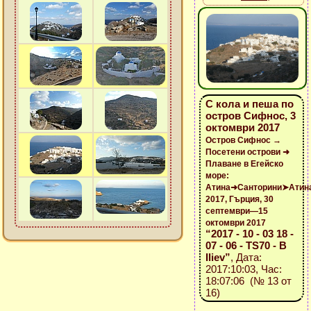
С кола и пеша по
остров Сифнос, 3
октомври 2017
Остров Сифнос →
Посетени острови ➜
Плаване в Егейско
море:
Атина➜Санторини➤Атин
2017, Гърция, 30
септември—15
октомври 2017
“2017 - 10 - 03 18 -
07 - 06 - TS70 - B
Iliev”
, Дата:
2017:10:03, Час:
18:07:06 (№ 13 от
16)