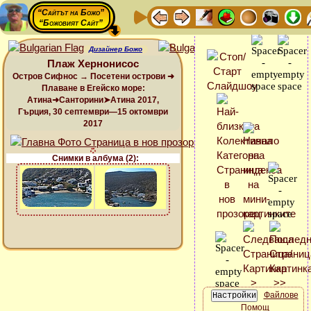
“Сайтът на Божо”
“Божовият Сайт”
Дизайнер Божо
Плаж Хернонисос
Остров Сифнос → Посетени острови ➜
Плаване в Егейско море:
Атина➜Санторини➤Атина 2017,
Гърция, 30 септември—15 октомври
2017
Снимки в албума (2):
Файлове
Помощ