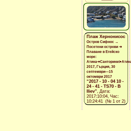
Плаж Хернонисос
Остров Сифнос →
Посетени острови ➜
Плаване в Егейско
море:
Атина➜Санторини➤Атин
2017, Гърция, 30
септември—15
октомври 2017
“2017 - 10 - 04 10 -
24 - 41 - TS70 - B
Iliev”
, Дата:
2017:10:04, Час:
10:24:41 (№ 1 от 2)