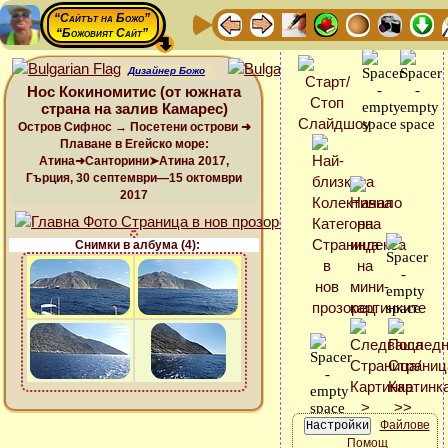
“Сайтът на Божо”
“Божовият Сайт”
Дизайнер Божо
Нос Кокиномитис (от южната
страна на залив Камарес)
Остров Сифнос → Посетени острови ➜
Плаване в Егейско море:
Атина➜Санторини➤Атина 2017,
Гърция, 30 септември—15 октомври
2017
Снимки в албума (4):
Файлове
Помощ