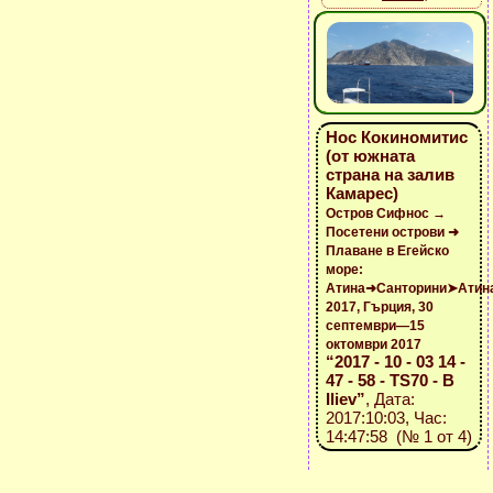
Нос Кокиномитис
(от южната
страна на залив
Камарес)
Остров Сифнос →
Посетени острови ➜
Плаване в Егейско
море:
Атина➜Санторини➤Атин
2017, Гърция, 30
септември—15
октомври 2017
“2017 - 10 - 03 14 -
47 - 58 - TS70 - B
Iliev”
, Дата:
2017:10:03, Час:
14:47:58 (№ 1 от 4)