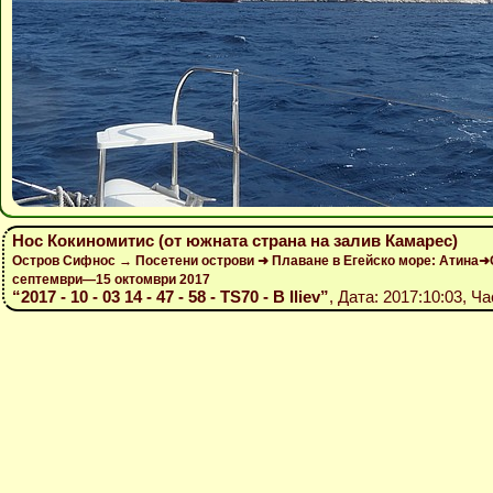
Нос Кокиномитис (от южната страна на залив Камарес)
Остров Сифнос → Посетени острови ➜ Плаване в Егейско море: Атина➜
септември—15 октомври 2017
“2017 - 10 - 03 14 - 47 - 58 - TS70 - B Iliev”
, Дата: 2017:10:03, Ча