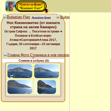
“Сайтът на Божо”
“Божовият Сайт”
Дизайнер Божо
Нос Кокиномитис (от южната
страна на залив Камарес)
Остров Сифнос → Посетени острови ➜
Плаване в Егейско море:
Атина➜Санторини➤Атина 2017,
Гърция, 30 септември—15 октомври
2017
Снимки в албума (4):