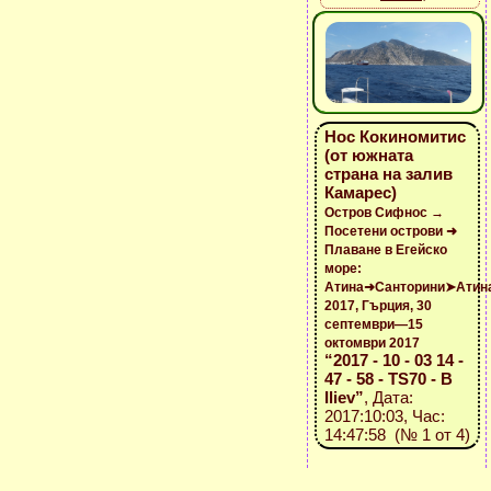
Нос Кокиномитис
(от южната
страна на залив
Камарес)
Остров Сифнос →
Посетени острови ➜
Плаване в Егейско
море:
Атина➜Санторини➤Атин
2017, Гърция, 30
септември—15
октомври 2017
“2017 - 10 - 03 14 -
47 - 58 - TS70 - B
Iliev”
, Дата:
2017:10:03, Час:
14:47:58 (№ 1 от 4)