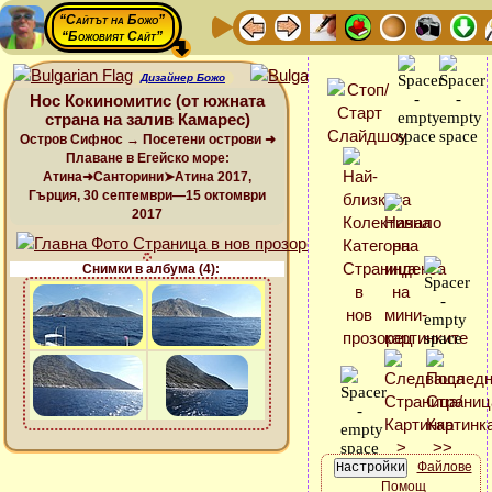
“Сайтът на Божо”
“Божовият Сайт”
Дизайнер Божо
Нос Кокиномитис (от южната
страна на залив Камарес)
Остров Сифнос → Посетени острови ➜
Плаване в Егейско море:
Атина➜Санторини➤Атина 2017,
Гърция, 30 септември—15 октомври
2017
Снимки в албума (4):
Файлове
Помощ