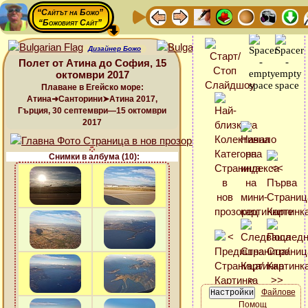
“Сайтът на Божо”
“Божовият Сайт”
Дизайнер Божо
Полет от Атина до София, 15
октомври 2017
Плаване в Егейско море:
Атина➜Санторини➤Атина 2017,
Гърция, 30 септември—15 октомври
2017
Снимки в албума (10):
Файлове
Помощ