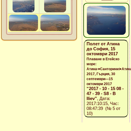
Полет от Атина
до София, 15
октомври 2017
Плаване в Егейско
море:
Атина➜Санторини➤Атин
2017, Гърция, 30
септември—15
октомври 2017
“2017 - 10 - 15 08 -
47 - 39 - S8 - B
Iliev”
, Дата:
2017:10:15, Час:
08:47:39 (№ 5 от
10)