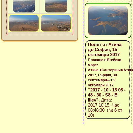
Полет от Атина
до София, 15
октомври 2017
Плаване в Егейско
море:
Атина➜Санторини➤Атин
2017, Гърция, 30
септември—15
октомври 2017
“2017 - 10 - 15 08 -
48 - 30 - S8 - B
Iliev”
, Дата:
2017:10:15, Час:
08:48:30 (№ 6 от
10)