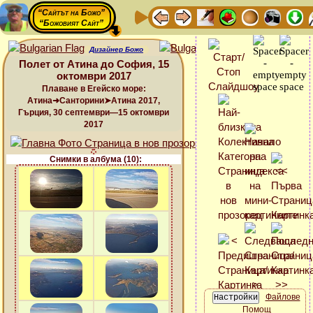
“Сайтът на Божо”
“Божовият Сайт”
Дизайнер Божо
Полет от Атина до София, 15
октомври 2017
Плаване в Егейско море:
Атина➜Санторини➤Атина 2017,
Гърция, 30 септември—15 октомври
2017
Снимки в албума (10):
Файлове
Помощ