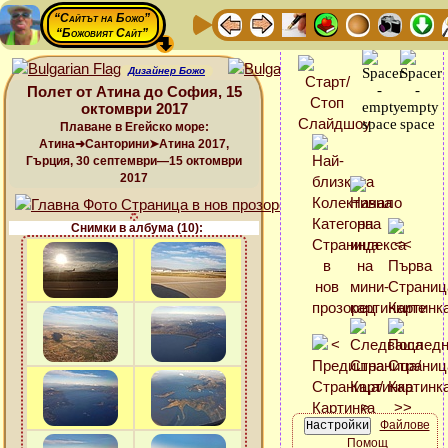
“Сайтът на Божо”
“Божовият Сайт”
Дизайнер Божо
Полет от Атина до София, 15
октомври 2017
Плаване в Егейско море:
Атина➜Санторини➤Атина 2017,
Гърция, 30 септември—15 октомври
2017
Снимки в албума (10):
Файлове
Помощ