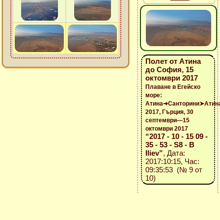
Полет от Атина
до София, 15
октомври 2017
Плаване в Егейско
море:
Атина➜Санторини➤Атин
2017, Гърция, 30
септември—15
октомври 2017
“2017 - 10 - 15 09 -
35 - 53 - S8 - B
Iliev”
, Дата:
2017:10:15, Час:
09:35:53 (№ 9 от
10)