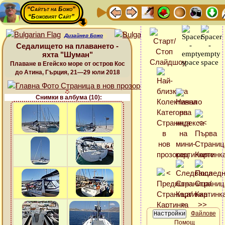
“Сайтът на Божо”
“Божовият Сайт”
Дизайнер Божо
Седалището на плаването -
яхта "Шуман"
Плаване в Егейско море от остров Кос
до Атина, Гърция, 21—29 юли 2018
Снимки в албума (10):
Файлове
Помощ