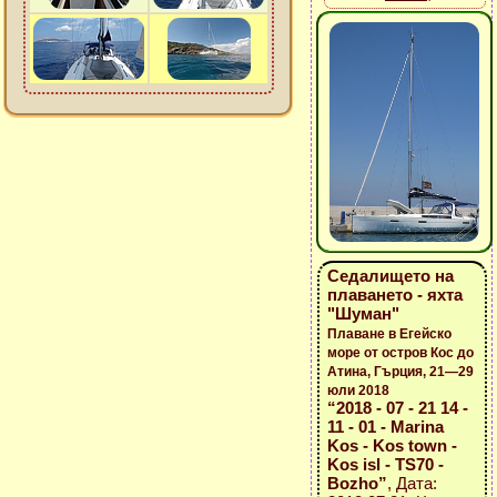
Седалището на
плаването - яхта
"Шуман"
Плаване в Егейско
море от остров Кос до
Атина, Гърция, 21—29
юли 2018
“2018 - 07 - 21 14 -
11 - 01 - Marina
Kos - Kos town -
Kos isl - TS70 -
Bozho”
, Дата: