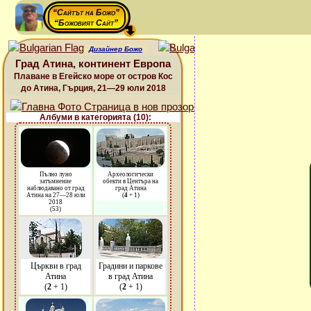
“Сайтът на Божо”
“Божовият Сайт”
Дизайнер Божо
Град Атина, континент Европа
Плаване в Егейско море от остров Кос
до Атина, Гърция, 21—29 юли 2018
Албуми в категорията (10):
Пълно луно
Археологически
затъмнение
обекти в Центъра на
наблюдавано от град
град Атина
Атина на 27—28 юли
(
4
+ 1)
2018
(53)
Църкви в град
Градини и паркове
Атина
в град Атина
(
2
+ 1)
(
2
+ 1)