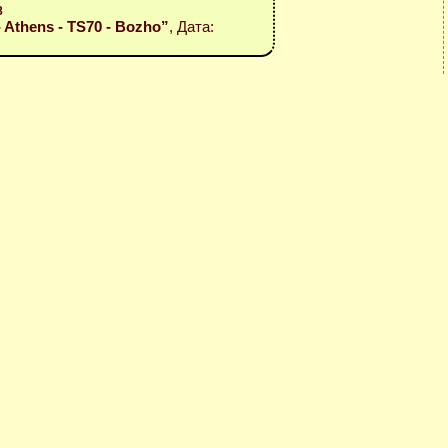
8
l - Athens - TS70 - Bozho”
, Дата: