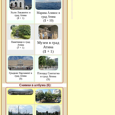
Хълм Ликавитос в
Марина Алимос в
град Атина
град Атина
(
3
+ 1)
(
1
+ 10)
Паметници в град
Музеи в град
Атина
Атина
(
7
+ 1)
(
1
+ 1)
Гръцкия Парламент в
Площад Синтагма
град Атина
в град Атина
(9)
(9)
Снимки в албума (6):