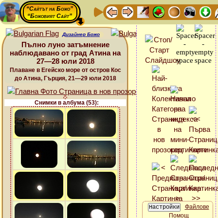
“Сайтът на Божо”
“Божовият Сайт”
Дизайнер Божо
Пълно луно затъмнение
наблюдавано от град Атина на
27—28 юли 2018
Плаване в Егейско море от остров Кос
до Атина, Гърция, 21—29 юли 2018
Снимки в албума (53):
Файлове
Помощ