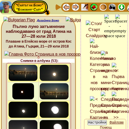
“Сайтът на Божо”
“Божовият Сайт”
Дизайнер Божо
Пълно луно затъмнение
наблюдавано от град Атина на
27—28 юли 2018
Плаване в Егейско море от остров Кос
до Атина, Гърция, 21—29 юли 2018
Снимки в албума (53):
Файлове
Помощ