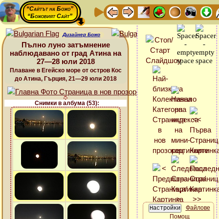
“Сайтът на Божо”
“Божовият Сайт”
Дизайнер Божо
Пълно луно затъмнение
наблюдавано от град Атина на
27—28 юли 2018
Плаване в Егейско море от остров Кос
до Атина, Гърция, 21—29 юли 2018
Снимки в албума (53):
Файлове
Помощ