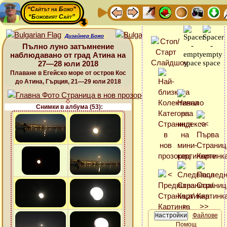
“Сайтът на Божо”
“Божовият Сайт”
Дизайнер Божо
Пълно луно затъмнение
наблюдавано от град Атина на
27—28 юли 2018
Плаване в Егейско море от остров Кос
до Атина, Гърция, 21—29 юли 2018
Снимки в албума (53):
Файлове
Помощ