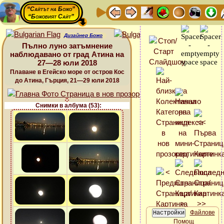
“Сайтът на Божо”
“Божовият Сайт”
Дизайнер Божо
Пълно луно затъмнение
наблюдавано от град Атина на
27—28 юли 2018
Плаване в Егейско море от остров Кос
до Атина, Гърция, 21—29 юли 2018
Снимки в албума (53):
Файлове
Помощ