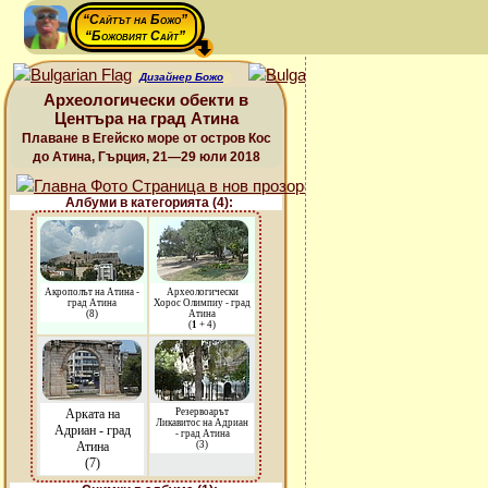
“Сайтът на Божо”
“Божовият Сайт”
Дизайнер Божо
Археологически обекти в
Центъра на град Атина
Плаване в Егейско море от остров Кос
до Атина, Гърция, 21—29 юли 2018
Албуми в категорията (4):
Акрополът на Атина -
Археологически
град Атина
Хорос Олимпиу - град
(8)
Атина
(
1
+ 4)
Арката на
Резервоарът
Ликавитос на Адриан
Адриан - град
- град Атина
Атина
(3)
(7)