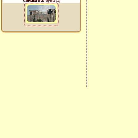
Снимки в албума (1):