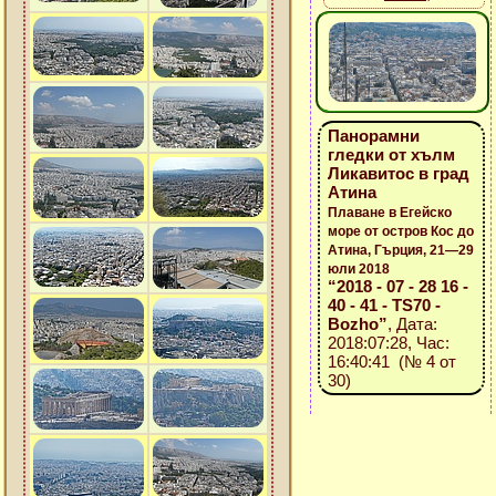
Панорамни
гледки от хълм
Ликавитос в град
Атина
Плаване в Егейско
море от остров Кос до
Атина, Гърция, 21—29
юли 2018
“2018 - 07 - 28 16 -
40 - 41 - TS70 -
Bozho”
, Дата:
2018:07:28, Час:
16:40:41 (№ 4 от
30)