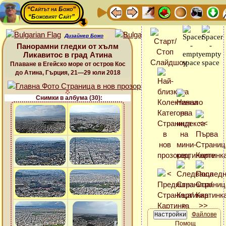
“Сайтът на Божо”
“Божовият Сайт”
Дизайнер Божо
Панорамни гледки от хълм
Ликавитос в град Атина
Плаване в Егейско море от остров Кос
до Атина, Гърция, 21—29 юли 2018
Снимки в албума (30):
Файлове
Помощ